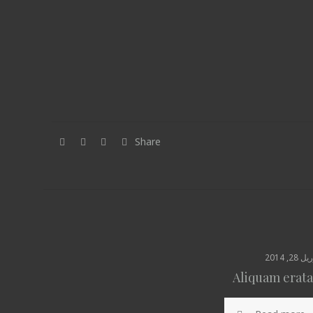
Share
ل 28, 2014
Aliquam erata