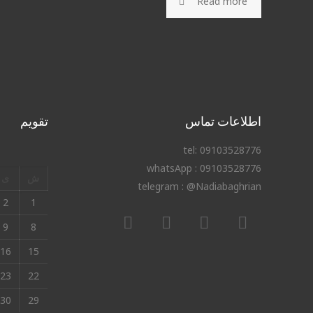
Read more
اطلاعات تماس
تقویم
tel: 09103528776
whatsApp : 09103528776
ش
ی
telegram : @Nadiabaghrian
2
1
9
8
16
15
23
22
30
29