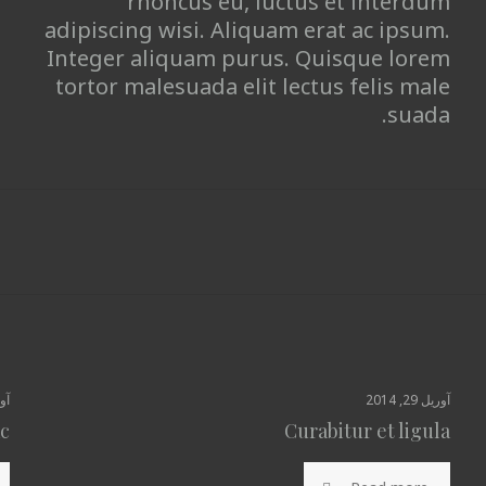
rhoncus eu, luctus et interdum
adipiscing wisi. Aliquam erat ac ipsum.
Integer aliquam purus. Quisque lorem
tortor malesuada elit lectus felis male
suada.
آوریل 29, 2014
آوری
c
Curabitur et ligula