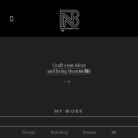
Craft your ideas
and bring them
to life
MY WORK
Design
Branding
Beauty
All