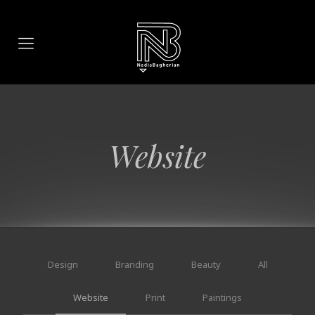
Website
Design
Branding
Beauty
All
Website
Print
Paintings