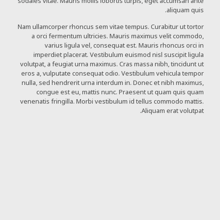
sodales vitae. Mauris mollis lobortis turpis, eget accumsan ante
aliquam quis.
Nam ullamcorper rhoncus sem vitae tempus. Curabitur ut tortor
a orci fermentum ultricies. Mauris maximus velit commodo,
varius ligula vel, consequat est. Mauris rhoncus orci in
imperdiet placerat. Vestibulum euismod nisl suscipit ligula
volutpat, a feugiat urna maximus. Cras massa nibh, tincidunt ut
eros a, vulputate consequat odio. Vestibulum vehicula tempor
nulla, sed hendrerit urna interdum in. Donec et nibh maximus,
congue est eu, mattis nunc. Praesent ut quam quis quam
venenatis fringilla. Morbi vestibulum id tellus commodo mattis.
Aliquam erat volutpat.