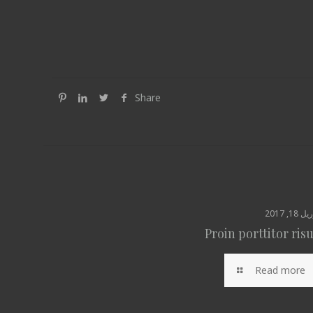
Share
ل 18, 2017
Proin porttitor ris
Read more