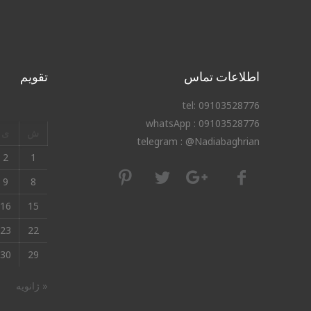
اطلاعات تماس
تقویم
tel: 09103528776
whatsApp : 09103528776
ش
ی
telegram : @Nadiabaghrian
2
1
9
8
16
15
23
22
30
29
« ژانویه