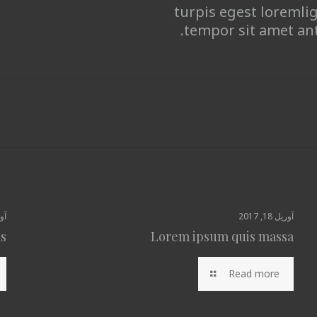
turpis egest loremlig
tempor sit amet ant
آوریل 18, 2017
آوری
us
Lorem ipsum quis massa
Read more