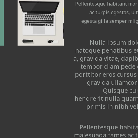
Pellentesque habitant morb
ac turpis egestas, ul
egesta gilla semper mligu
Nulla ipsum dolo
natoque penatibus et 
a, gravida vitae, dapi
tempor diam pede cu
porttitor eros cursus
gravida ullamcor
Quisque cur
hendrerit nulla qua
primis in nibh vel
Pellentesque habita
malesuada fames ac t