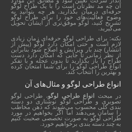
انداز شرکت تعیین شود و مطابق این موارد
آن چه مد نظرتان است را با یک طراح لوگو
حرفه‌ای درمیان بگذارید. هر چه بتوانید به
وضوح فعالیت‌های خود را برای طراح لوگو
تشریح کنید، لوگو موفق‌تری از ایشان تحویل
می‌گیرید.
نکته: برای طراحی لوگو حرفه‌ای زمان زیادی
لازم است و حتی امکان دارد لوگو (پیش از
انتشار) چند بار ویرایش و اصلاح شود بنابراین
از نظر زمانی تا جایی که امکان دارد دست
طراح را باز بگذارید تا بدون عجله و با تفکر
انواع طراحی لوگو را برای شما امتحان کرده
و بهترین را انتخاب کند.
انواع طراحی لوگو و مثال‌های آن
در مبحث
انواع طراحی لوگو
، طراحی لوگو
تصویری و طراحی لوگو نوشتاری دو دسته
بندی کلی محسوب می‌شوند که ذهن مخاطب
را سامان می‌دهند اما اگر بخواهیم در مورد
طراحی لوگو به صورت تخصصی صحبت کنیم
به چند دسته بندی برخواهیم خورد.