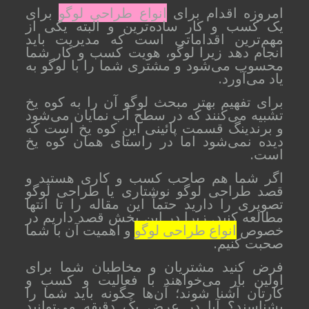
امروزه اقدام برای
انواع طراحی لوگو
برای
یک کسب و کار ساده‌ترین و البته یکی از
مهم‌ترین اقداماتی است که مدیریت باید
انجام دهد زیرا لوگو، هویت کسب و کار شما
محسوب می‌شود و مشتری شما را با لوگو به
یاد می‌آورد.
برای تفهیم بهتر مبحث لوگو آن را به کوه یخ
تشبیه می‌کنند که در سطح آب نمایان می‌شود
و برندینگ قسمت پائینی این کوه یخ است که
دیده نمی‌شود اما در راستای همان کوه یخ
است.
اگر شما هم صاحب کسب و کاری هستید و
قصد طراحی لوگو نوشتاری یا طراحی لوگو
تصویری را دارید حتماً این مقاله را تا انتها
مطالعه کنید. زیرا در این بخش قصد داریم در
خصوص
انواع طراحی لوگو
و اهمیت آن با شما
صحبت کنیم.
فرض کنید مشتریان و مخاطبان شما برای
اولین بار می‌خواهند با فعالیت و کسب و
کارتان آشنا شوند؛ آن‌ها چگونه باید شما را
بشناسند؟ آیا در عرض یک دقیقه می‌توانید