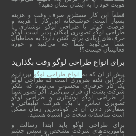
هویت خود را به ایشان نشان دهید؟
قطعاً این کار مستلزم صرف وقت و هزینه
بسیار است؛ خوشبختانه این کار با هزینه و
فرصت کم‌تر با طراحی لوگو نوشتاری یا
طراحی لوگو تصویری امکان پذیر است. لوگو
حرف‌های زیادی برای گفتن دارد؛ به مخاطبان
شما می‌گوید شما چه می‌کنید و حوزه
فعالیتتان چیست؟!
برای انواع طراحی لوگو وقت بگذارید
پیش از آن که به
انواع طراحی لوگو
بپردازیم
ذکر این نکته ضروری است که طراحی لوگو
یک کار حرفه‌ای محسوب می‌شود که تفکر
شرکت پشت آن قرار می‌گیرد. اگر تصور شما
از طراحی لوگو نوشتاری و طراحی لوگو
تصویری تماس با یک شرکت تبلیغاتی و
سفارش دادن آن در کوتاه‌ترین زمان ممکن
است متاسفانه سخت در اشتباه هستید.
برای طراحی لوگو باید ابتدا رسالت و
ماموریت‌های شرکت مشخص و سپس چشم