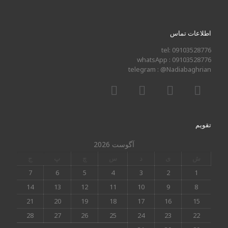
اطلاعات تماس
tel: 09103528776
whatsApp : 09103528776
telegram : @Nadiabaghrian
تقویم
آگوست 2026
ش
ی
د
س
چ
پ
ج
7
6
5
4
3
2
1
14
13
12
11
10
9
8
21
20
19
18
17
16
15
28
27
26
25
24
23
22