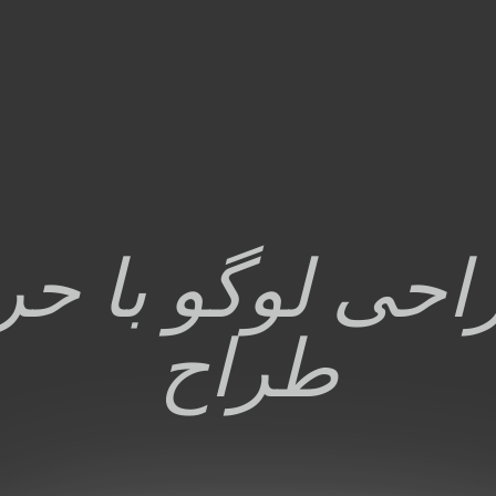
ی لوگو با حرف
طراح