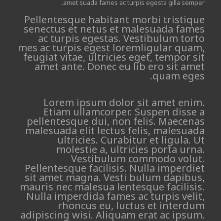
amet suada fames ac turpis egesta gilla semper.
Pellentesque habitant morbi tristique
senectus et netus et malesuada fames
ac turpis egestas. Vestibulum torto
mes ac turpis egest loremligular quam,
feugiat vitae, ultricies eget, tempor sit
amet ante. Donec eu lib ero sit amet
quam eges.
Lorem ipsum dolor sit amet enim.
Etiam ullamcorper. Suspen disse a
pellentesque dui, non felis. Maecenas
malesuada elit lectus felis, malesuada
ultricies. Curabitur et ligula. Ut
molestie a, ultricies porta urna.
Vestibulum commodo volut.
Pellentesque facilisis. Nulla imperdiet
sit amet magna. Vesti bulum dapibus,
mauris nec malesua lentesque facilisis.
Nulla imperdida fames ac turpis velit,
rhoncus eu, luctus et interdum
adipiscing wisi. Aliquam erat ac ipsum.