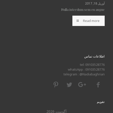
آوریل 18, 2017
Nulla interdum sem eu augue
Read more
اطلاعات تماس
tel: 09103528776
whatsApp : 09103528776
telegram : @Nadiabaghrian
تقویم
آگوست 2026